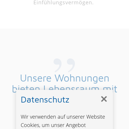
Einfühlungsvermögen.
Unsere Wohnungen
bieten Lebensraum mit
✕
Qualität und ein
Datenschutz
Zuhause: einziehen,
Wir verwenden auf unserer Website
auspacken,
Cookies, um unser Angebot